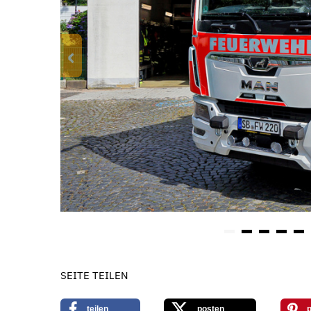
‹
SEITE TEILEN
teilen
posten
p