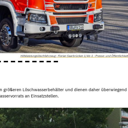
Hilfeleistungslöschfahrzeug - Florian Saarbrücken 1/46-1 - Presse- und Öffentlichkeit
nen größeren Löschwasserbehälter und dienen daher überwiegend
ervorrats an Einsatzstellen.