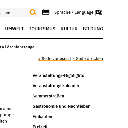
Sprache / Language
UMWELT
TOURISMUS
KULTUR
BILDUNG
k
» Löschfahrzeuge
» Seite vorlesen
|
» Seite drucken
Veranstaltungs-Highlights
Veranstaltungskalender
Sommerstraßen
Gastronomie und Nachtleben
hrdienst
ugpumpe
Einkaufen
iten
Freizeit