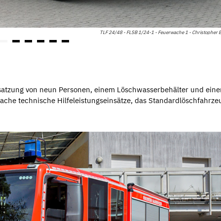
TLF 24/48 - FLSB 1/24-1 - Feuerwache 1 - Christopher 
esatzung von neun Personen, einem Löschwasserbehälter und eine
che technische Hilfeleistungseinsätze, das Standardlöschfahrze