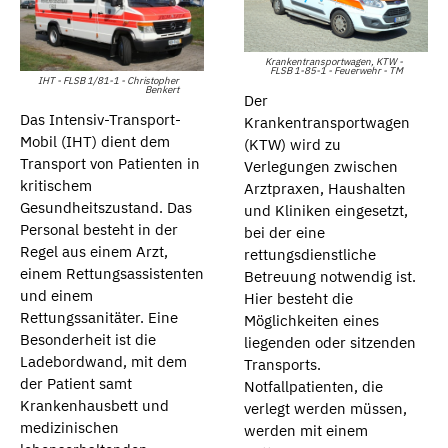
Krankentransportwagen, KTW -
FLSB 1-85-1 - Feuerwehr - TM
IHT - FLSB 1/81-1 - Christopher
Benkert
Der
Das Intensiv-Transport-
Krankentransportwagen
Mobil (IHT) dient dem
(KTW) wird zu
Transport von Patienten in
Verlegungen zwischen
kritischem
Arztpraxen, Haushalten
Gesundheitszustand. Das
und Kliniken eingesetzt,
Personal besteht in der
bei der eine
Regel aus einem Arzt,
rettungsdienstliche
einem Rettungsassistenten
Betreuung notwendig ist.
und einem
Hier besteht die
Rettungssanitäter. Eine
Möglichkeiten eines
Besonderheit ist die
liegenden oder sitzenden
Ladebordwand, mit dem
Transports.
der Patient samt
Notfallpatienten, die
Krankenhausbett und
verlegt werden müssen,
medizinischen
werden mit einem