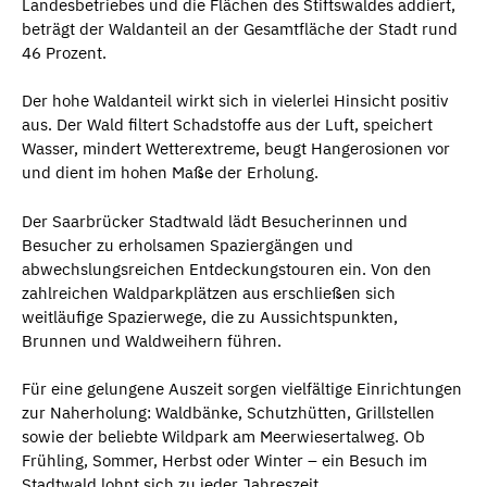
Landesbetriebes und die Flächen des Stiftswaldes addiert,
beträgt der Waldanteil an der Gesamtfläche der Stadt rund
46 Prozent.
Der hohe Waldanteil wirkt sich in vielerlei Hinsicht positiv
aus. Der Wald filtert Schadstoffe aus der Luft, speichert
Wasser, mindert Wetterextreme, beugt Hangerosionen vor
und dient im hohen Maße der Erholung.
Der Saarbrücker Stadtwald lädt Besucherinnen und
Besucher zu erholsamen Spaziergängen und
abwechslungsreichen Entdeckungstouren ein. Von den
zahlreichen Waldparkplätzen aus erschließen sich
weitläufige Spazierwege, die zu Aussichtspunkten,
Brunnen und Waldweihern führen.
Für eine gelungene Auszeit sorgen vielfältige Einrichtungen
zur Naherholung: Waldbänke, Schutzhütten, Grillstellen
sowie der beliebte Wildpark am Meerwiesertalweg. Ob
Frühling, Sommer, Herbst oder Winter – ein Besuch im
Stadtwald lohnt sich zu jeder Jahreszeit.