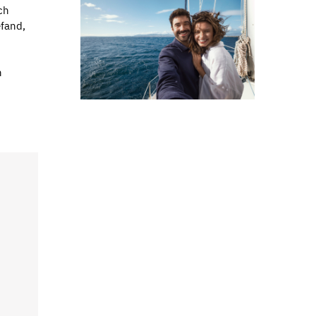
ch
efand,
n