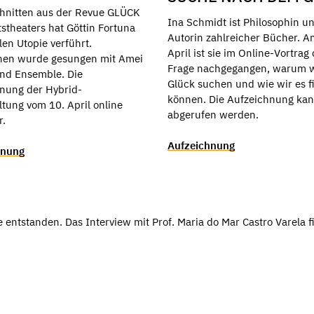
hnitten aus der Revue GLÜCK
Ina Schmidt ist Philosophin u
tstheaters hat Göttin Fortuna
Autorin zahlreicher Bücher. A
len Utopie verführt.
April ist sie im Online-Vortrag
hen wurde gesungen mit Amei
Frage nachgegangen, warum w
nd Ensemble. Die
Glück suchen und wie wir es f
nung der Hybrid-
können. Die Aufzeichnung kan
ltung vom 10. April online
abgerufen werden.
r.
Aufzeichnung
hnung
ntstanden. Das Interview mit Prof. Maria do Mar Castro Varela fi