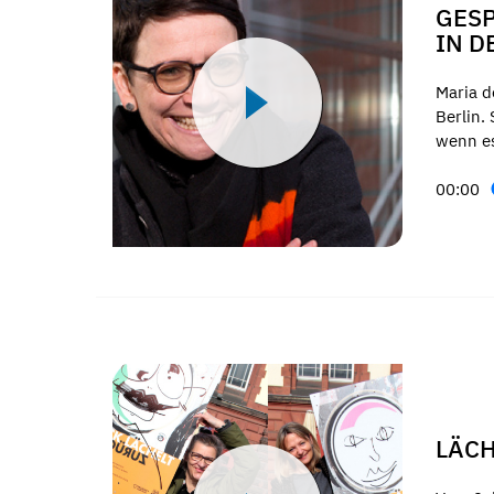
GESP
IN D
Maria d
Berlin.
wenn es
00:00
LÄCH