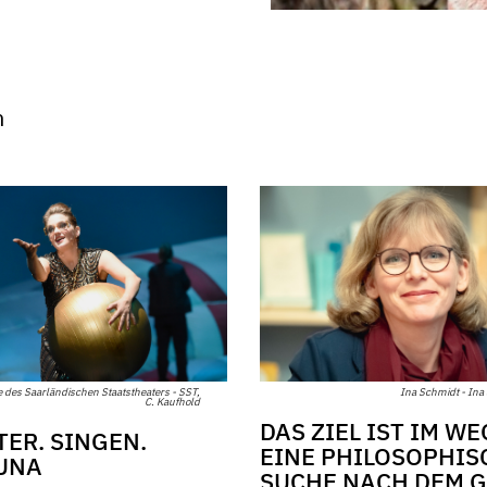
n
Ina Schmidt - Ina
 des Saarländischen Staatstheaters - SST,
C. Kaufhold
DAS ZIEL IST IM WE
TER. SINGEN.
EINE PHILOSOPHIS
UNA
SUCHE NACH DEM 