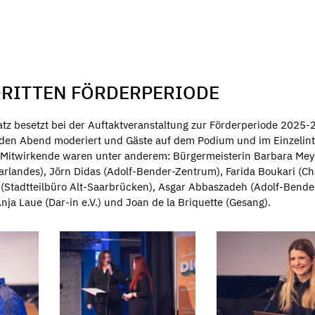
DRITTEN FÖRDERPERIODE
atz besetzt bei der Auftaktveranstaltung zur Förderperiode 2025
den Abend moderiert und Gäste auf dem Podium und im Einzelin
 Mitwirkende waren unter anderem: Bürgermeisterin Barbara Meye
arlandes), Jörn Didas (Adolf-Bender-Zentrum), Farida Boukari (C
er (Stadtteilbüro Alt-Saarbrücken), Asgar Abbaszadeh (Adolf-Bende
ja Laue (Dar-in e.V.) und Joan de la Briquette (Gesang).