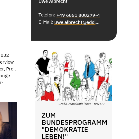
Uwe Albrecht
Telefon:
+49 6851 808279-4
E-Mail:
uwe.albrecht@adolf-bender.de
-2032
terview
r, Prof.
hange
r-
Grafik Demokratie leben - BMFSFJ
ZUM
BUNDESPROGRAMM
"DEMOKRATIE
LEBEN!"