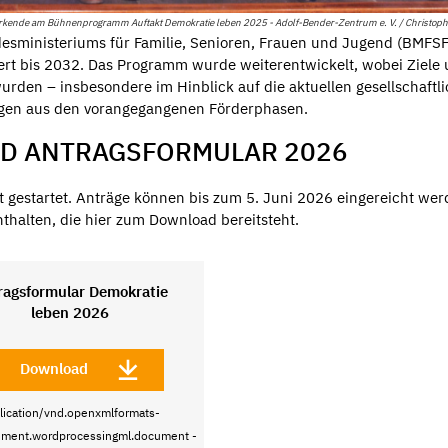
rkende am Bühnenprogramm Auftakt Demokratie leben 2025 - Adolf-Bender-Zentrum e. V. / Christoph
ministeriums für Familie, Senioren, Frauen und Jugend (BMFSFJ
auert bis 2032. Das Programm wurde weiterentwickelt, wobei Ziele
urden – insbesondere im Hinblick auf die aktuellen gesellschaftl
ngen aus den vorangegangenen Förderphasen.
ND ANTRAGSFORMULAR 2026
t gestartet. Anträge können bis zum 5. Juni 2026 eingereicht wer
nthalten, die hier zum Download bereitsteht.
ragsformular Demokratie
leben 2026
Download
lication/vnd.openxmlformats-
ument.wordprocessingml.document -