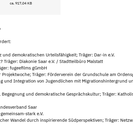
ca. 917,04 KB
6
rdert:
und demokratischen Urteilsfähigkeit; Träger: Dar-in e.V.
 Träger: Diakonie Saar e.V. / Stadtteilbüro Malstatt
äger: fugeefilms gGmbH
Projektwoche; Träger: Förderverein der Grundschule am Ordensg
rung und Integration von Jugendlichen mit Migrationshintergrund u
g, Begegnung und demokratische Gesprächskultur; Träger: Katholi
andesverband Saar
t-gemeinsam-stark e.V.
icher Wandel durch inspirierende Südperspektiven; Träger: Netz