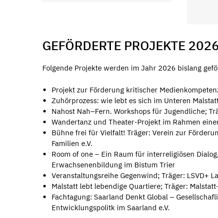
GEFÖRDERTE PROJEKTE 202
Folgende Projekte werden im Jahr 2026 bislang gefö
Projekt zur Förderung kritischer Medienkompetenz 
Zuhörprozess: wie lebt es sich im Unteren Malstatt?
Nahost Nah–Fern. Workshops für Jugendliche; Tr
Wandertanz und Theater-Projekt im Rahmen einer 
Bühne frei für Vielfalt! Träger: Verein zur Förde
Familien e.V.
Room of one – Ein Raum für interreligiösen Dialo
Erwachsenenbildung im Bistum Trier
Veranstaltungsreihe Gegenwind; Träger: LSVD+ L
Malstatt lebt lebendige Quartiere; Träger: Malstat
Fachtagung: Saarland Denkt Global – Gesellschafl
Entwicklungspolitk im Saarland e.V.