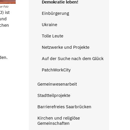
Demokratie leben!
er Folz
) ist
Einbürgerung
 und
Ukraine
ichen
Tolle Leute
Netzwerke und Projekte
den.
Auf der Suche nach dem Glück
PatchWorkCity
Gemeinwesenarbeit
Stadtteilprojekte
Barrierefreies Saarbrücken
Kirchen und religiöse
Gemeinschaften