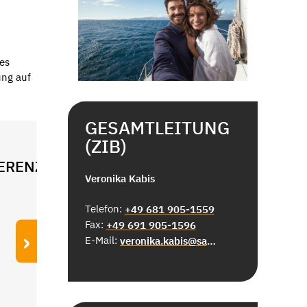
es
ung auf
GESAMTLEITUNG
(ZIB)
ERENZ
Veronika Kabis
Telefon:
+49 681 905-1559
Fax:
+49 691 905-1596
›
E-Mail:
veronika.kabis@saarbruecken.de