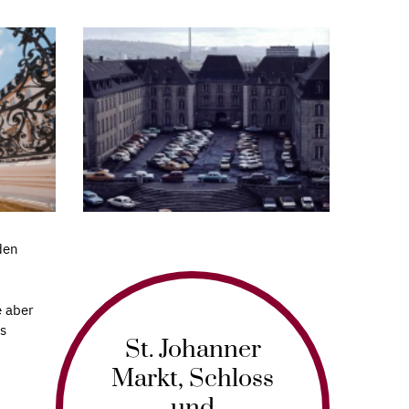
den
e aber
s
St. Johanner
Markt, Schloss
und