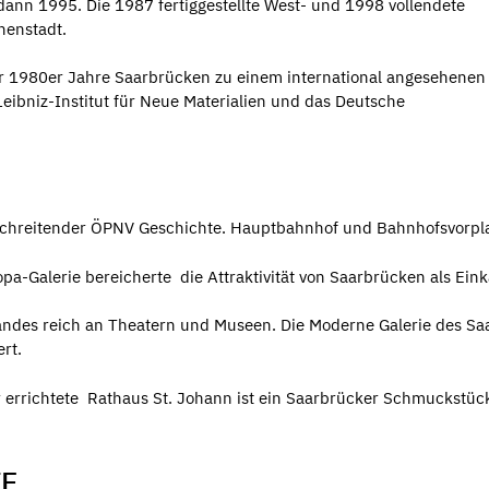
nn 1995. Die 1987 fertiggestellte West- und 1998 vollendete
nenstadt.
r 1980er Jahre Saarbrücken zu einem international angesehenen 
eibniz-Institut für Neue Materialien und das Deutsche
schreitender ÖPNV Geschichte. Hauptbahnhof und Bahnhofsvorpla
opa-Galerie bereicherte die Attraktivität von Saarbrücken als Ei
arlandes reich an Theatern und Museen. Die Moderne Galerie des 
ert.
errichtete Rathaus St. Johann ist ein Saarbrücker Schmuckstück
TE