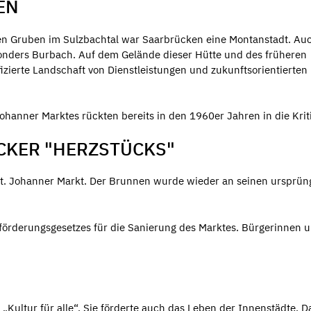
EN
n Gruben im Sulzbachtal war Saarbrücken eine Montanstadt. Auc
sonders Burbach. Auf dem Gelände dieser Hütte und des früheren
zierte Landschaft von Dienstleistungen und zukunftsorientierten
ohanner Marktes rückten bereits in den 1960er Jahren in die Kri
CKER "HERZSTÜCKS"
. Johanner Markt. Der Brunnen wurde wieder an seinen ursprüngli
uförderungsgesetzes für die Sanierung des Marktes. Bürgerinnen u
„Kultur für alle“. Sie förderte auch das Leben der Innenstädte. D