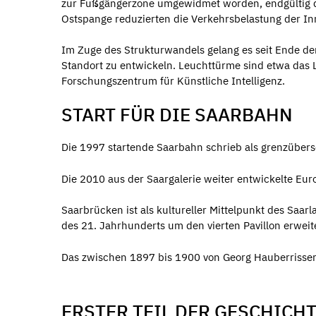
zur Fußgängerzone umgewidmet worden, endgültig da
Ostspange reduzierten die Verkehrsbelastung der In
Im Zuge des Strukturwandels gelang es seit Ende de
Standort zu entwickeln. Leuchttürme sind etwa das L
Forschungszentrum für Künstliche Intelligenz.
START FÜR DIE SAARBAHN
Die 1997 startende Saarbahn schrieb als grenzüber
Die 2010 aus der Saargalerie weiter entwickelte Eur
Saarbrücken ist als kultureller Mittelpunkt des Sa
des 21. Jahrhunderts um den vierten Pavillon erweit
Das zwischen 1897 bis 1900 von Georg Hauberrisser 
ERSTER TEIL DER GESCHICH