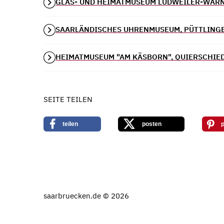
GLAS- UND HEIMATMUSEUM LUDWEILER-WAR
SAARLÄNDISCHES UHRENMUSEUM, PÜTTLING
HEIMATMUSEUM "AM KÄSBORN", QUIERSCHIE
SEITE TEILEN
teilen
posten
p
saarbruecken.de © 2026