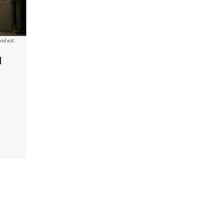
nd e.V.
N