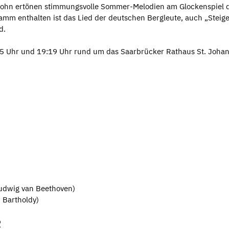
 Blohn ertönen stimmungsvolle Sommer-Melodien am Glockenspiel 
m enthalten ist das Lied der deutschen Bergleute, auch „Steige
d.
:15 Uhr und 19:19 Uhr rund um das Saarbrücker Rathaus St. Joha
udwig van Beethoven)
 Bartholdy)
R