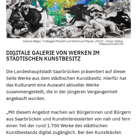
Sidonie Bilger, Treibjagd (Pastell und Kohle auf Papier, 2023) - Oliver Dietze,
Fotozuschnitt LHS
DIGITALE GALERIE VON WERKEN IM
STÄDTISCHEN KUNSTBESITZ
Die Landeshauptstadt Saarbrücken präsentiert auf dieser
Seite Werke aus dem städtischen Kunstbesitz. Hierfür hat
das Kulturamt eine Auswahl aktueller Werke
zusammengestellt, die in der jüngeren Vergangenheit
angekauft wurden.
„Mit diesem Angebot machen wir Bürgerinnen und Bürgern
aus Saarbrücken und Kunstinteressierten von nah und fern
einen Teil der rund 1.700 Werke des städtischen
Kunstbestands digital zugänglich. Bei den Kunstkäufen