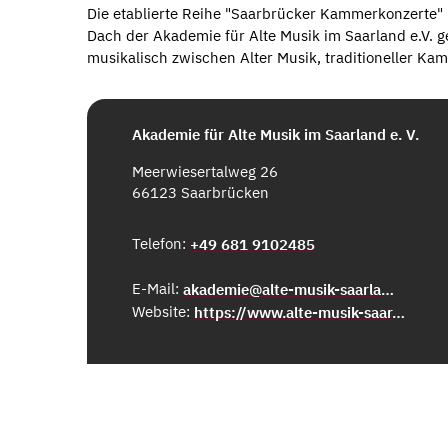
Die etablierte Reihe "Saarbrücker Kammerkonzerte
Dach der Akademie für Alte Musik im Saarland e.V. ge
musikalisch zwischen Alter Musik, traditioneller K
Akademie für Alte Musik im Saarland e. V.
Meerwiesertalweg 26
66123 Saarbrücken
Telefon:
+49 681 9102485
E-Mail:
akademie@alte-musik-saarland.de
Website:
https://www.alte-musik-saar.de/