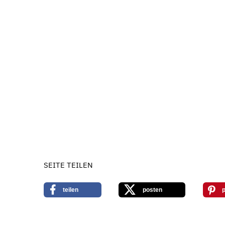
SEITE TEILEN
teilen
posten
p