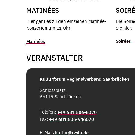
SOIR
MATINÉES
Die Soir
Hier geht es zu den einzelnen Matinée-
Sie hier.
Konzerten um 11 Uhr.
Soirées
Matinées
VERANSTALTER
Kulturforum Regionalverband Saarbrücken
Schlossplatz
66119 Saarbrücken
Telefon:
+49 681 506-6070
Fax:
+49 681 506-946070
E-Mail:
kultur@rvsbr.de