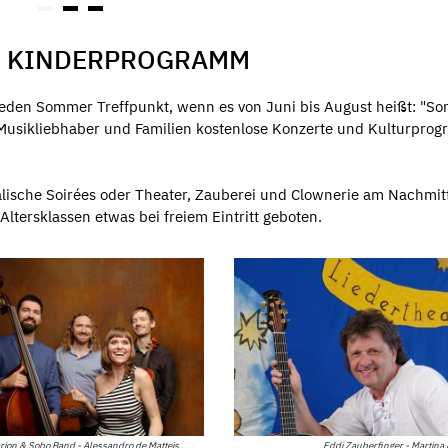
IN KINDERPROGRAMM
 jeden Sommer Treffpunkt, wenn es von Juni bis August heißt: "So
usikliebhaber und Familien kostenlose Konzerte und Kulturpro
lische Soirées oder Theater, Zauberei und Clownerie am Nachmit
Altersklassen etwas bei freiem Eintritt geboten.
rion & Sobo Band - Alessandro de Matteis
Eddi Zauberfinger - Martina