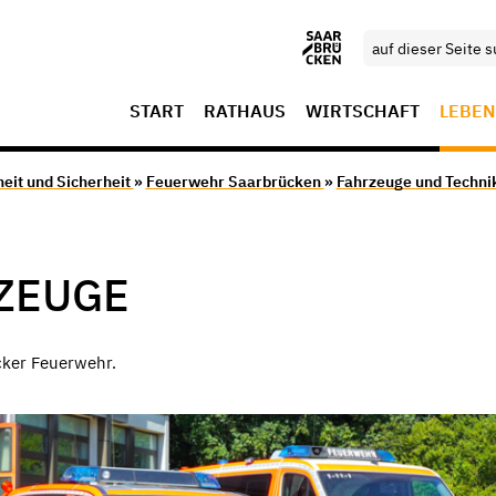
START
RATHAUS
WIRTSCHAFT
LEBEN
eit und Sicherheit
»
Feuerwehr Saarbrücken
»
Fahrzeuge und Techni
ZEUGE
ücker Feuerwehr.