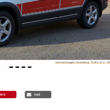
Kommandowagen, Amtsleitung - FLSB 1-10-1 - F
in it
mail