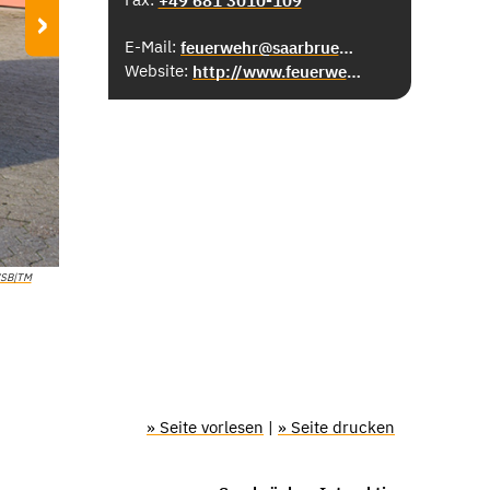
+49 681 3010-109
›
E-Mail:
feuerwehr@saarbruecken.de
Website:
http://www.feuerwehr-saarbruecken.de
WSB|TM
» Seite vorlesen
|
» Seite drucken