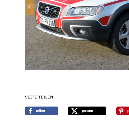
‹
SEITE TEILEN
teilen
posten
p