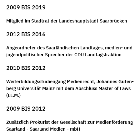
2009 BIS 2019
Mitglied im Stadt­rat der Lan­des­haupt­stadt Saar­brü­cken
2012 BIS 2016
Abge­ord­ne­ter des Saar­län­di­schen Land­ta­ges, medien- und
jugend­po­li­ti­scher Spre­cher der CDU Land­tags­frak­ti­on
2010 BIS 2012
Wei­ter­bil­dungs­stu­di­en­gang Medi­en­recht, Johan­nes Guten­
berg Uni­ver­si­tät Mainz mit dem Abschluss Mas­ter of Laws
(LL.M.)
2009 BIS 2012
Zusätzlich Pro­ku­rist der Gesell­schaft zur Medi­en­för­de­rung
Saar­land - Saar­land Medi­en - mbH