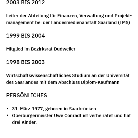
2003 BIS 2012
Lei­ter der Abtei­lung für Finan­zen, Ver­wal­tung und Pro­jekt­
ma­nage­ment bei der Lan­des­me­di­en­an­stalt Saar­land (LMS)
1999 BIS 2004
Mitglied im Bezirksrat Dudweiler
1998 BIS 2003
Wirt­schafts­wis­sen­schaft­li­ches Stu­di­um an der Uni­ver­si­tät
des Saar­lan­des mit dem Abschluss Diplom-Kaufmann
PERSÖNLICHES
31. März 1977, geboren in Saarbrücken
Oberbürgermeister Uwe Conradt ist verheiratet und hat
drei Kinder.