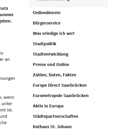
hutz
Onlinedienste
nnummer
geben.
Bürgerservice
Was erledige ich wo?
Stadtpolitik
zu
Stadtentwicklung
er an
Presse und Online
Zahlen, Daten, Fakten
ohnungen
Europe Direct Saarbrücken
Eurometropole Saarbrücken
e, wenn
, unter
Aktiv in Europa
t ist.
 und
Städtepartnerschaften
uche
Rathaus St. Johann