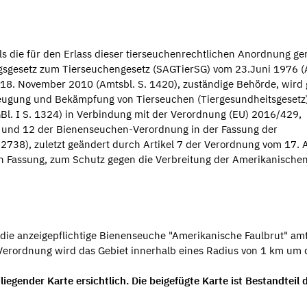
s die für den Erlass dieser tierseuchenrechtlichen Anordnung g
ngsgesetz zum Tierseuchengesetz (SAGTierSG) vom 23.Juni 1976 (
m 18. November 2010 (Amtsbl. S. 1420), zuständige Behörde, wir
rbeugung und Bekämpfung von Tierseuchen (Tiergesundheitsgesetz)
. I S. 1324) in Verbindung mit der Verordnung (EU) 2016/429,
 und 12 der Bienenseuchen-Verordnung in der Fassung der
38), zuletzt geändert durch Artikel 7 der Verordnung vom 17. A
nden Fassung, zum Schutz gegen die Verbreitung der Amerikanische
ie anzeigepflichtige Bienenseuche "Amerikanische Faulbrut" amt
-Verordnung wird das Gebiet innerhalb eines Radius von 1 km um
egender Karte ersichtlich. Die beigefügte Karte ist Bestandteil 