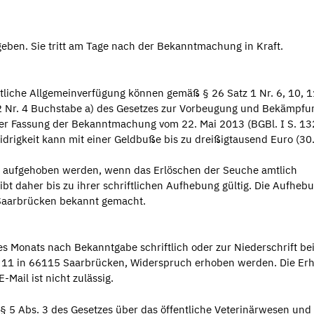
eben. Sie tritt am Tage nach der Bekanntmachung in Kraft.
liche Allgemeinverfügung können gemäß § 26 Satz 1 Nr. 6, 10, 
2 Nr. 4 Buchstabe a) des Gesetzes zur Vorbeugung und Bekämpfu
der Fassung der Bekanntmachung vom 22. Mai 2013 (BGBl. I S. 13
drigkeit kann mit einer Geldbuße bis zu dreißigtausend Euro (30
 aufgehoben werden, wenn das Erlöschen der Seuche amtlich
eibt daher bis zu ihrer schriftlichen Aufhebung gültig. Die Aufheb
 Saarbrücken bekannt gemacht.
s Monats nach Bekanntgabe schriftlich oder zur Niederschrift be
. 11 in 66115 Saarbrücken, Widerspruch erhoben werden. Die Er
Mail ist nicht zulässig.
5 Abs. 3 des Gesetzes über das öffentliche Veterinärwesen und 