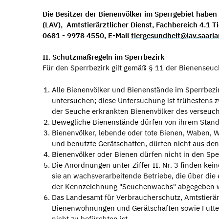
Die Besitzer der Bienenvölker im Sperrgebiet haben
(LAV), Amtstierärztlicher Dienst, Fachbereich 4.1
0681 - 9978 4550, E-Mail
tiergesundheit@lav.saarl
II. Schutzmaßregeln im Sperrbezirk
Für den Sperrbezirk gilt gemäß § 11 der Bienenseu
Alle Bienenvölker und Bienenstände im Sperrbezir
untersuchen; diese Untersuchung ist frühestens 
der Seuche erkrankten Bienenvölker des verse
Bewegliche Bienenstände dürfen von ihr
Bienenvölker, lebende oder tote Bienen, Waben, 
und benutzte Gerätschaften, dürfen nicht aus de
Bienenvölker oder Bienen dürfen nicht in 
Die Anordnungen unter Ziffer II. Nr. 3 finden k
sie an wachsverarbeitende Betriebe, die über die
der Kennzeichnung "Seuchenwachs" abgegeben wer
Das Landesamt für Verbraucherschutz, Amtstierärz
Bienenwohnungen und Gerätschaften sowie Futte
nicht zu befürchten ist.