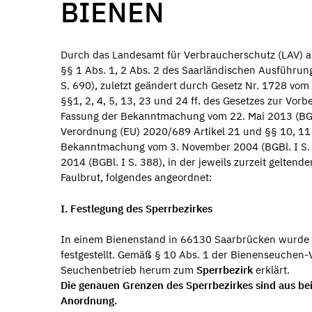
BIENEN
Durch das Landesamt für Verbraucherschutz (LAV) al
§§ 1 Abs. 1, 2 Abs. 2 des Saarländischen Ausführu
S. 690), zuletzt geändert durch Gesetz Nr. 1728 vo
§§1, 2, 4, 5, 13, 23 und 24 ff. des Gesetzes zur Vo
Fassung der Bekanntmachung vom 22. Mai 2013 (BGBl
Verordnung (EU) 2020/689 Artikel 21 und §§ 10, 11
Bekanntmachung vom 3. November 2004 (BGBl. I S. 27
2014 (BGBl. I S. 388), in der jeweils zurzeit gelte
Faulbrut, folgendes angeordnet:
I. Festlegung des Sperrbezirkes
In einem Bienenstand in 66130 Saarbrücken wurde d
festgestellt. Gemäß § 10 Abs. 1 der Bienenseuchen
Seuchenbetrieb herum zum
Sperrbezirk
erklärt.
Die genauen Grenzen des Sperrbezirkes sind aus beili
Anordnung.