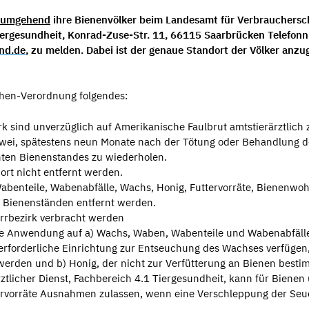
umgehend
ihre Bienenvölker beim Landesamt für Verbrauchersc
 Tiergesundheit, Konrad-Zuse-Str. 11, 66115 Saarbrücken Telefo
and.de
, zu melden. Dabei ist der genaue Standort der Völker anzu
chen-Verordnung folgendes:
k sind unverzüglich auf Amerikanische Faulbrut amtstierärztlich 
zwei, spätestens neun Monate nach der Tötung oder Behandlung d
uchten Bienenstandes zu wiederholen.
em Standort nicht entfernt werden.
Wabenteile, Wabenabfälle, Wachs, Honig, Futtervorräte, Bienenw
n Bienenständen entfernt werden.
den Sperrbezirk verbracht werden
eine Anwendung auf a) Wachs, Waben, Wabenteile und Wabenabfäll
 erforderliche Einrichtung zur Entseuchung des Wachses verfügen
den und b) Honig, der nicht zur Verfütterung an Bienen bestimm
tlicher Dienst, Fachbereich 4.1 Tiergesundheit, kann für Bienen
rvorräte Ausnahmen zulassen, wenn eine Verschleppung der Se