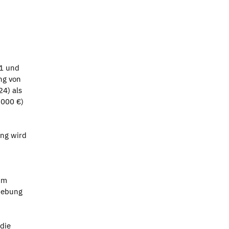
11 und
ng von
24) als
.000 €)
ung wird
im
hebung
die