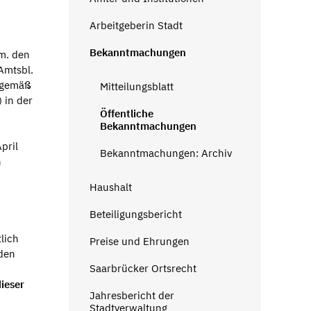
Arbeitgeberin Stadt
Bekanntmachungen
em. den
Amtsbl.
d gemäß
Mitteilungsblatt
 in der
Öffentliche
Bekanntmachungen
pril
Bekanntmachungen: Archiv
n
Haushalt
Beteiligungsbericht
lich
Preise und Ehrungen
 den
Saarbrücker Ortsrecht
dieser
Jahresbericht der
Stadtverwaltung