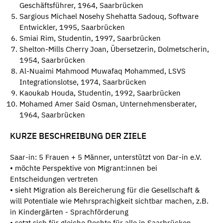
Geschäftsführer, 1964, Saarbrücken
Sargious Michael Nosehy Shehatta Sadouq, Software
Entwickler, 1995, Saarbrücken
Smiai Rim, Studentin, 1997, Saarbrücken
Shelton-Mills Cherry Joan, Übersetzerin, Dolmetscherin,
1954, Saarbrücken
Al-Nuaimi Mahmood Muwafaq Mohammed, LSVS
Integrationslotse, 1974, Saarbrücken
Kaoukab Houda, Studentin, 1992, Saarbrücken
Mohamed Amer Said Osman, Unternehmensberater,
1964, Saarbrücken
KURZE BESCHREIBUNG DER ZIELE
Saar-in: 5 Frauen + 5 Männer, unterstützt von Dar-in e.V.
• möchte Perspektive von Migrant:innen bei
Entscheidungen vertreten
• sieht Migration als Bereicherung für die Gesellschaft &
will Potentiale wie Mehrsprachigkeit sichtbar machen, z.B.
in Kindergärten - Sprachförderung
• setzt sich für gleiche Rechte für alle in Saarbrücken