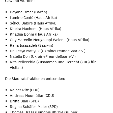
Gewählt wurden:
Dayana Omar (Barfin)
Lamine Conté (Haus Afrika)
Sékou Dabiré (Haus Afrika)
Kheira Hachemi (Haus Afrika)
Khadija Bonni (Haus Afrika)
Guy Marcelin Nougouapi Welenji (Haus Afrika)
Rana Issazadeh (Saar-in)
Dr. Lesya Matiyuk (UkraineFreundeSaar e.V.)
Natella Don (UkraineFreundeSaar e.V.)
Rita Pellecchia (Zusammen und Gerecht (ZuG) für
Vielfalt)
Die Stadtratsfraktionen entsenden:
Rainer Ritz (CDU)
Andreas Neumüller (CDU)
Britta Blau (SPD)
Regina Schäfer-Maier (SPD)
Thomas Brass (Bündnis 90/Die Grünen)