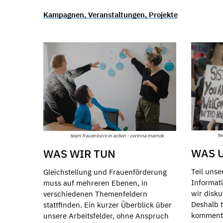
Kampagnen, Veranstaltungen, Projekte
fe
team frauenbüro in action - corinna mamok
WAS 
WAS WIR TUN
Teil unse
Gleichstellung und Frauenförderung
Informati
muss auf mehreren Ebenen, in
wir disku
verschiedenen Themenfeldern
Deshalb t
stattfinden. Ein kurzer Überblick über
kommentie
unsere Arbeitsfelder, ohne Anspruch