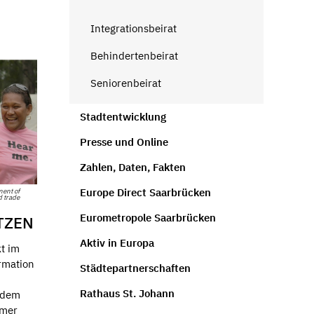
Integrationsbeirat
Behindertenbeirat
Seniorenbeirat
Stadtentwicklung
Presse und Online
Zahlen, Daten, Fakten
Europe Direct Saarbrücken
ment of
d trade
Eurometropole Saarbrücken
TZEN
Aktiv in Europa
kt im
rmation
Städtepartnerschaften
Rathaus St. Johann
rdem
mmer