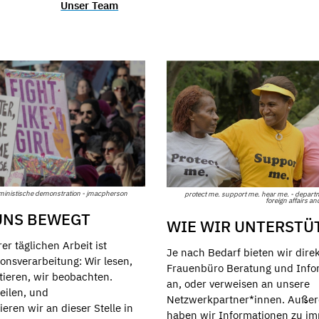
Unser Team
ministische demonstration - jmacpherson
protect me. support me. hear me. - depart
foreign affairs an
UNS BEWEGT
WIE WIR UNTERSTÜ
rer täglichen Arbeit ist
Je nach Bedarf bieten wir dire
onsverarbeitung: Wir lesen,
Frauenbüro Beratung und Info
tieren, wir beobachten.
an, oder verweisen an unsere
eilen, und
Netzwerkpartner*innen. Auße
ren wir an dieser Stelle in
haben wir Informationen zu i