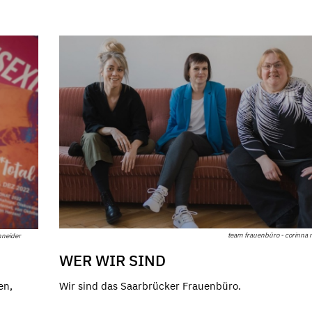
team frauenbüro - corinna
hneider
WER WIR SIND
Wir sind das Saarbrücker Frauenbüro.
en,