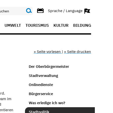
Sprache / Language
UMWELT
TOURISMUS
KULTUR
BILDUNG
» Seite vorlesen
|
» Seite drucken
Der Oberbürgermeister
Stadtverwaltung
Onlinedienste
rd.
Bürgerservice
Team im
Was erledige ich wo?
d
entieren
Stadtpolitik