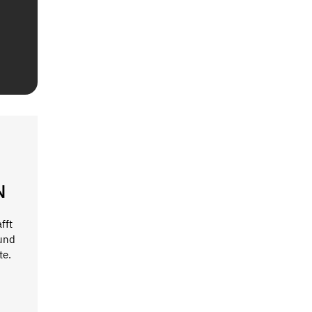
N
fft
und
te.