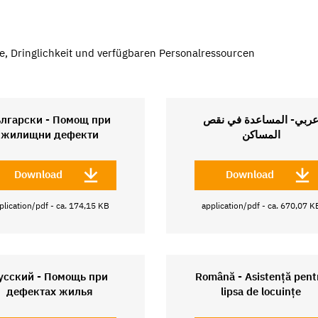
e, Dringlichkeit und verfügbaren Personalressourcen
ългарски - Помощ при
ربي- المساعدة في نقص
жилищни дефекти
المساكن
Download
Download
plication/pdf - ca. 174,15 KB
application/pdf - ca. 670,07 K
усский - Помощь при
Română - Asistență pent
дефектах жилья
lipsa de locuințe