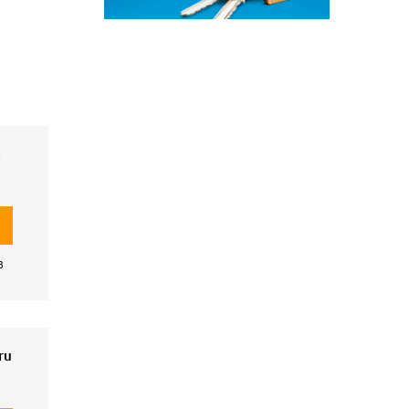
ع
B
ru