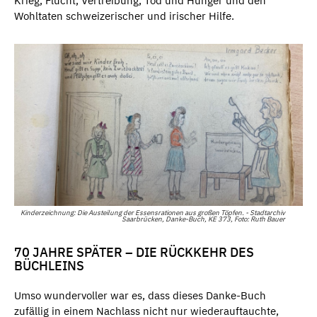
Krieg, Flucht, Vertreibung, Tod und Hunger und den
Wohltaten schweizerischer und irischer Hilfe.
Kinderzeichnung: Die Austeilung der Essensrationen aus großen Töpfen. - Stadtarchiv
Saarbrücken, Danke-Buch, KE 373, Foto: Ruth Bauer
70 JAHRE SPÄTER – DIE RÜCKKEHR DES
BÜCHLEINS
Umso wundervoller war es, dass dieses Danke-Buch
zufällig in einem Nachlass nicht nur wiederauftauchte,