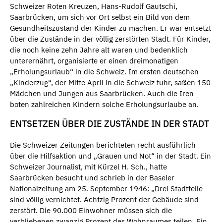
Schweizer Roten Kreuzen, Hans-Rudolf Gautschi,
Saarbrücken, um sich vor Ort selbst ein Bild von dem
Gesundheitszustand der Kinder zu machen. Er war entsetzt
über die Zustände in der völlig zerstörten Stadt. Für Kinder,
die noch keine zehn Jahre alt waren und bedenklich
unterernährt, organisierte er einen dreimonatigen
„Erholungsurlaub“ in die Schweiz. Im ersten deutschen
„Kinderzug“, der Mitte April in die Schweiz fuhr, saßen 150
Mädchen und Jungen aus Saarbrücken. Auch die Iren
boten zahlreichen Kindern solche Erholungsurlaube an.
ENTSETZEN ÜBER DIE ZUSTÄNDE IN DER STADT
Die Schweizer Zeitungen berichteten recht ausführlich
über die Hilfsaktion und „Grauen und Not“ in der Stadt. Ein
Schweizer Journalist, mit Kürzel H. Sch., hatte
Saarbrücken besucht und schrieb in der Baseler
Nationalzeitung am 25. September 1946: „Drei Stadtteile
sind völlig vernichtet. Achtzig Prozent der Gebäude sind
zerstört. Die 90.000 Einwohner müssen sich die
verbliebenen zwanzig Prozent des Wohnraumes teilen. Ein