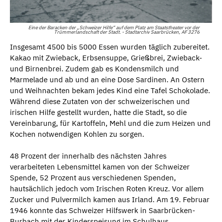
Eine der Baracken der „Schweizer Hilfe“ auf dem Platz am Staatstheater vor der
Trümmerlandschaft der Stadt. - Stadtarchiv Saarbrücken, AF 3276
Insgesamt 4500 bis 5000 Essen wurden täglich zubereitet.
Kakao mit Zwieback, Erbsensuppe, Grießbrei, Zwieback-
und Birnenbrei. Zudem gab es Kondensmilch und
Marmelade und ab und an eine Dose Sardinen. An Ostern
und Weihnachten bekam jedes Kind eine Tafel Schokolade.
Während diese Zutaten von der schweizerischen und
irischen Hilfe gestellt wurden, hatte die Stadt, so die
Vereinbarung, für Kartoffeln, Mehl und die zum Heizen und
Kochen notwendigen Kohlen zu sorgen.
48 Prozent der innerhalb des nächsten Jahres
verarbeiteten Lebensmittel kamen von der Schweizer
Spende, 52 Prozent aus verschiedenen Spenden,
hautsächlich jedoch vom Irischen Roten Kreuz. Vor allem
Zucker und Pulvermilch kamen aus Irland. Am 19. Februar
1946 konnte das Schweizer Hilfswerk in Saarbrücken-
Burbach mit der Kinderspeisung im Schulhaus