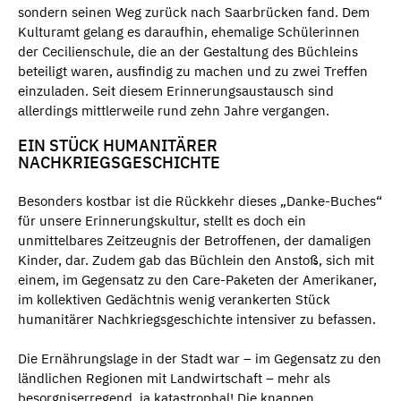
sondern seinen Weg zurück nach Saarbrücken fand. Dem
Kulturamt gelang es daraufhin, ehemalige Schülerinnen
der Cecilienschule, die an der Gestaltung des Büchleins
beteiligt waren, ausfindig zu machen und zu zwei Treffen
einzuladen. Seit diesem Erinnerungsaustausch sind
allerdings mittlerweile rund zehn Jahre vergangen.
EIN STÜCK HUMANITÄRER
NACHKRIEGSGESCHICHTE
Besonders kostbar ist die Rückkehr dieses „Danke-Buches“
für unsere Erinnerungskultur, stellt es doch ein
unmittelbares Zeitzeugnis der Betroffenen, der damaligen
Kinder, dar. Zudem gab das Büchlein den Anstoß, sich mit
einem, im Gegensatz zu den Care-Paketen der Amerikaner,
im kollektiven Gedächtnis wenig verankerten Stück
humanitärer Nachkriegsgeschichte intensiver zu befassen.
Die Ernährungslage in der Stadt war – im Gegensatz zu den
ländlichen Regionen mit Landwirtschaft – mehr als
besorgniserregend, ja katastrophal! Die knappen