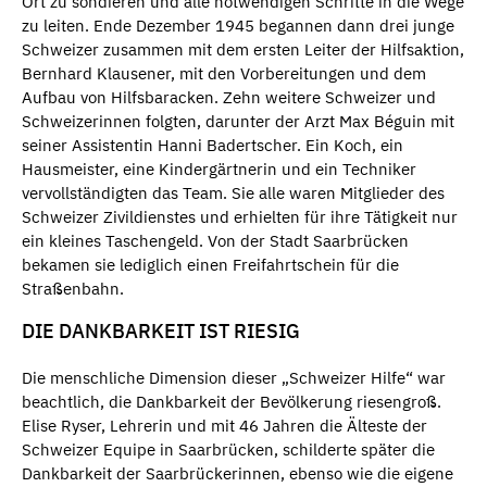
Ort zu sondieren und alle notwendigen Schritte in die Wege
zu leiten. Ende Dezember 1945 begannen dann drei junge
Schweizer zusammen mit dem ersten Leiter der Hilfsaktion,
Bernhard Klausener, mit den Vorbereitungen und dem
Aufbau von Hilfsbaracken. Zehn weitere Schweizer und
Schweizerinnen folgten, darunter der Arzt Max Béguin mit
seiner Assistentin Hanni Badertscher. Ein Koch, ein
Hausmeister, eine Kindergärtnerin und ein Techniker
vervollständigten das Team. Sie alle waren Mitglieder des
Schweizer Zivildienstes und erhielten für ihre Tätigkeit nur
ein kleines Taschengeld. Von der Stadt Saarbrücken
bekamen sie lediglich einen Freifahrtschein für die
Straßenbahn.
DIE DANKBARKEIT IST RIESIG
Die menschliche Dimension dieser „Schweizer Hilfe“ war
beachtlich, die Dankbarkeit der Bevölkerung riesengroß.
Elise Ryser, Lehrerin und mit 46 Jahren die Älteste der
Schweizer Equipe in Saarbrücken, schilderte später die
Dankbarkeit der Saarbrückerinnen, ebenso wie die eigene