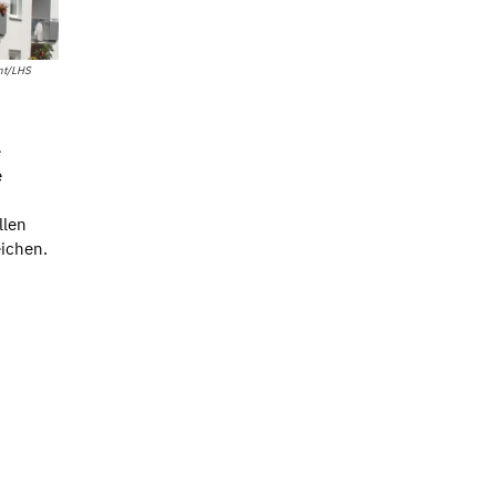
mt/LHS
e
e
llen
eichen.