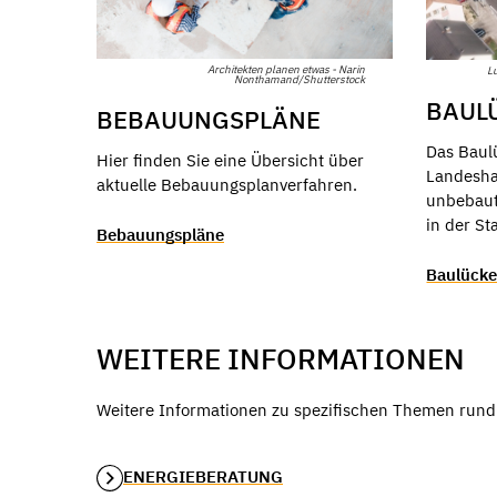
Architekten planen etwas - Narin
L
Nonthamand/Shutterstock
BAUL
BEBAUUNGSPLÄNE
Das Baul
Hier finden Sie eine Übersicht über
Landesha
aktuelle Bebauungsplanverfahren.
unbebaut
in der St
Bebauungspläne
Baulücke
WEITERE INFORMATIONEN
Weitere Informationen zu spezifischen Themen rund 
ENERGIEBERATUNG