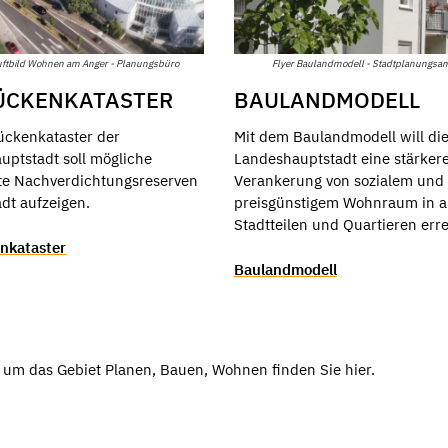
uftbild Wohnen am Anger - Planungsbüro
Flyer Baulandmodell - Stadtplanungsa
ÜCKENKATASTER
BAULANDMODELL
ückenkataster der
Mit dem Baulandmodell will di
uptstadt soll mögliche
Landeshauptstadt eine stärker
e Nachverdichtungsreserven
Verankerung von sozialem und
adt aufzeigen.
preisgünstigem Wohnraum in a
Stadtteilen und Quartieren err
nkataster
Baulandmodell
um das Gebiet Planen, Bauen, Wohnen finden Sie hier.