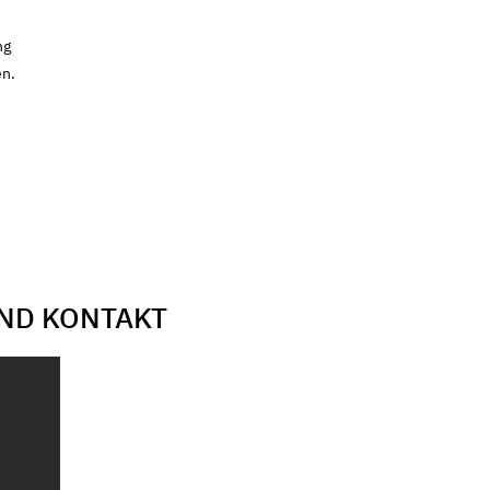
ng
en.
ND KONTAKT