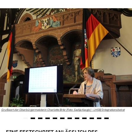
Grußwort der Oberbürgermeisterin Charlotte Britz (Foto: Sadija Kavgic) - LHSB/Integrationsbeirat