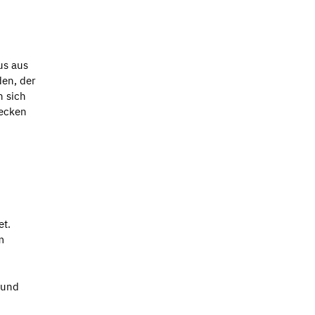
us aus
den, der
n sich
decken
et.
m
 und