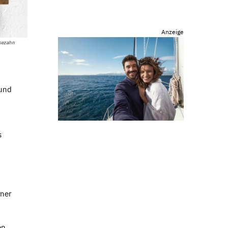
Anzeige
sezahn
 und
s
iner
en,