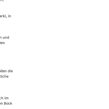
rk), in
hn und
ten
llen die
liche
ch im
en Bock