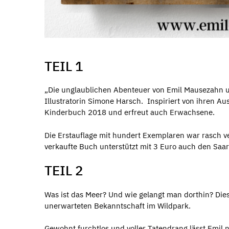
TEIL 1
„Die unglaublichen Abenteuer von Emil Mausezahn u
Illustratorin Simone Harsch. Inspiriert von ihren A
Kinderbuch 2018 und erfreut auch Erwachsene.
Die Erstauflage mit hundert Exemplaren war rasch verg
verkaufte Buch unterstützt mit 3 Euro auch den Saa
TEIL 2
Was ist das Meer? Und wie gelangt man dorthin? Dies
unerwarteten Bekanntschaft im Wildpark.
Gewohnt furchtlos und voller Tatendrang lässt Emil 