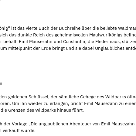
ig“ ist das vierte Buch der Buchreihe über die beliebte Waldma
 sich das dunkle Reich des geheimnisvollen Maulwurfkönigs befin
r behält. Emil Mausezahn und Constantin, die Fledermaus, stürze
s zum Mittelpunkt der Erde bringt und sie dabei Unglaubliches ent
en
den goldenen Schlüssel, der sämtliche Gehege des Wildparks öffn
oren. Um ihn wieder zu erlangen, bricht Emil Mausezahn zu eine
die Grenzen des Wildparks hinaus führt.
h der Vorlage „Die unglaublichen Abenteuer von Emil Mausezahn
l verkauft wurde.