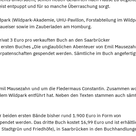
geist entpuppt und für so manche Überraschung sorgt.
ldpark (Wildpark-Akademie, UHU-Pavillon, Forstabteilung im Wildpa
Raueiser sowie im Zauberladen am Homburg.
rivat 3 Euro pro verkauften Buch an den Saarbrücker
 ersten Buches „Die unglaublichen Abenteuer von Emil Mauseza
erpatenschaften gespendet werden. Sämtliche im Buch angefertig
 Emil Mausezahn und um die Fledermaus Constantin. Zusammen wo
dem Wildpark entführt hat. Neben den Texten stammen auch sämt
r beiden ersten Bände bisher rund 1.900 Euro in Form von
endet werden. Das dritte Buch kostet 16,99 Euro und ist erhältli
r Stadtgrün und Friedhöfe), in Saarbrücken in den Buchhandlung
.