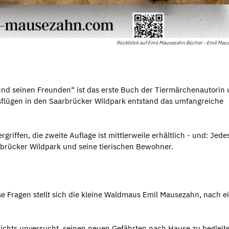
Rückblick auf Emil Mausezahn Bücher - Emil Mau
nd seinen Freunden“ ist das erste Buch der Tiermärchenautorin
usflügen in den Saarbrücker Wildpark entstand das umfangreiche
riffen, die zweite Auflage ist mittlerweile erhältlich - und: Jede
rbrücker Wildpark und seine tierischen Bewohner.
e Fragen stellt sich die kleine Waldmaus Emil Mausezahn, nach e
nichts unversucht, seinen neuen Gefährten nach Hause zu begleit