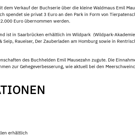
mit dem Verkauf der Buchserie über die kleine Waldmaus Emil Ma
h spendet sie privat 3 Euro an den Park in Form von Tierpatensc
er 2.000 Euro übernommen werden.
nd ist in Saarbrücken erhältlich im Wildpark (Wildpark-Akademi
& Seip, Raueiser, Der Zauberladen am Homburg sowie in Rentrisc
nschaften des Buchhelden Emil Mausezahn zugute. Die Einnahm
ahmen zur Gehegeverbesserung, wie aktuell bei den Meerschwein
ATIONEN
len erhältlich