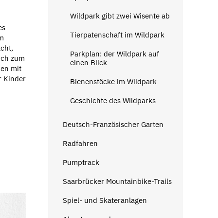
Wildpark gibt zwei Wisente ab
es
Tierpatenschaft im Wildpark
um
cht,
Parkplan: der Wildpark auf
buch zum
einen Blick
en mit
r Kinder
Bienenstöcke im Wildpark
Geschichte des Wildparks
Deutsch-Französischer Garten
Radfahren
Pumptrack
Saarbrücker Mountainbike-Trails
Spiel- und Skateranlagen