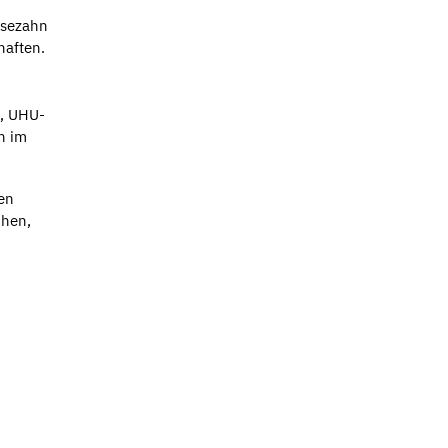
usezahn
haften.
e, UHU-
h im
en
chen,