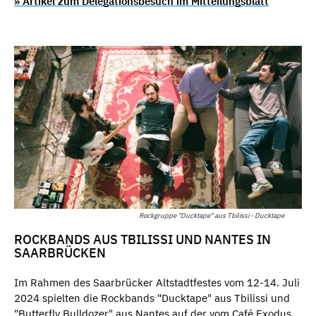
» Artikel zum Delegationsbesuch im Mitteilungsblatt
Rockgruppe "Ducktape" aus Tbilissi - Ducktape
ROCKBANDS AUS TBILISSI UND NANTES IN
SAARBRÜCKEN
Im Rahmen des Saarbrücker Altstadtfestes vom 12-14. Juli
2024 spielten die Rockbands "Ducktape" aus Tbilissi und
"Butterfly Bulldozer" aus Nantes auf der vom Café Exodus