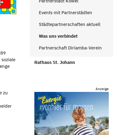
Partnerstadt Kowel
Events mit Partnerstädten
Städtepartnerschaften aktuell
Was uns verbindet
Partnerschaft Diriamba-Verein
989
 soziale
Rathaus St. Johann
 enge
Anzeige
e zu
beider