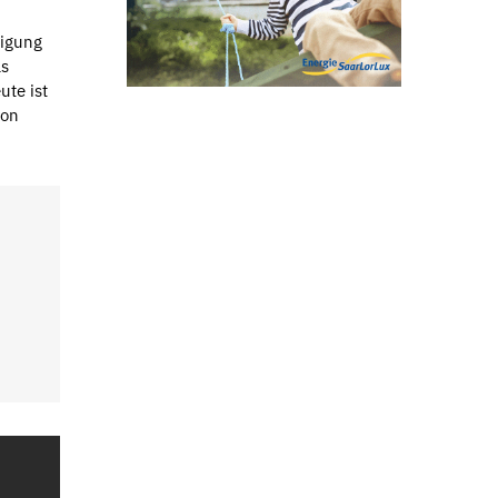
digung
as
ute ist
von