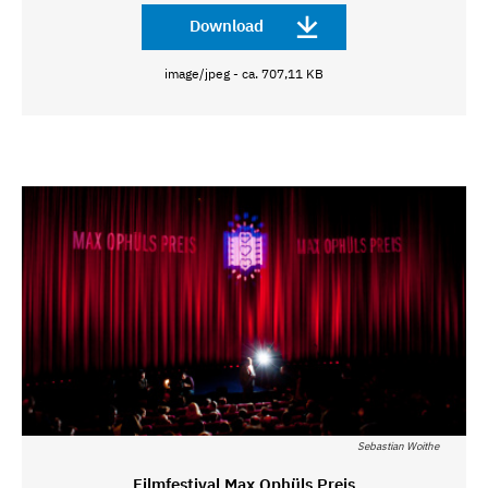
Download
image/jpeg - ca. 707,11 KB
Sebastian Woithe
Filmfestival Max Ophüls Preis