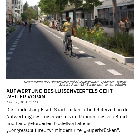
Umgestaltung der Hohenzollernstraße (Visualisierung) - Landeshauptstadt
Saarbrücken / WSV Beratende Ingenieure GmbH
AUFWERTUNG DES LUISENVIERTELS GEHT
WEITER VORAN
Dienstag, 28. Juli 2026
Die Landeshauptstadt Saarbrücken arbeitet derzeit an der
Aufwertung des Luisenviertels im Rahmen des von Bund
und Land geförderten Modellvorhabens
„CongressCultureCity“ mit dem Titel „Superbrücken“.