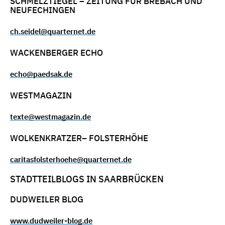
SCHMELZTIEGEL – ZEITUNG FÜR BREBACH UND
NEUFECHINGEN
ch.seidel@quarternet.de
WACKENBERGER ECHO
echo@paedsak.de
WESTMAGAZIN
texte@westmagazin.de
WOLKENKRATZER– FOLSTERHÖHE
caritasfolsterhoehe@quarternet.de
STADTTEILBLOGS IN SAARBRÜCKEN
DUDWEILER BLOG
www.dudweiler-blog.de