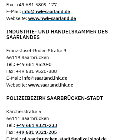
Fax: +49 681 5809-177
E-Mail:
info@hwk-saarland.de
Webseite:
www.hwk-saarland.de
INDUSTRIE- UND HANDELSKAMMER DES
SAARLANDES
Franz-Josef-Röder-Straße 9
66119 Saarbrücken
Tel.: +49 681 9520-0
Fax: +49 681 9520-888
E-Mail:
info@saarland.ihk.de
Webseite:
www.saarland.ihk.de
POLIZEIBEZIRK SAARBRÜCKEN-STADT
Karcherstraße 5
66111 Saarbrücken
Tel.:
+49 681 9321-233
Fax:
+49 681 9321-205
E-Mail:
pi-saarbruecken-stadt@polizei.slpol.de