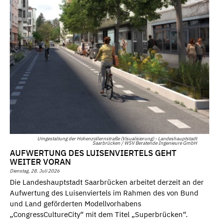
Umgestaltung der Hohenzollernstraße (Visualisierung) - Landeshauptstadt
Saarbrücken / WSV Beratende Ingenieure GmbH
AUFWERTUNG DES LUISENVIERTELS GEHT
WEITER VORAN
Dienstag, 28. Juli 2026
Die Landeshauptstadt Saarbrücken arbeitet derzeit an der
Aufwertung des Luisenviertels im Rahmen des von Bund
und Land geförderten Modellvorhabens
„CongressCultureCity“ mit dem Titel „Superbrücken“.