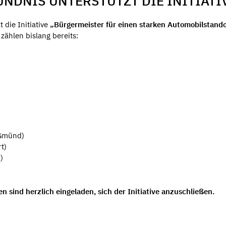
NDNIS UNTERSTÜTZT DIE INITIATI
 die Initiative
„Bürgermeister für einen starken Automobilstando
ählen bislang bereits:
 Gmünd)
t)
n)
 sind herzlich eingeladen, sich der Initiative anzuschließen.