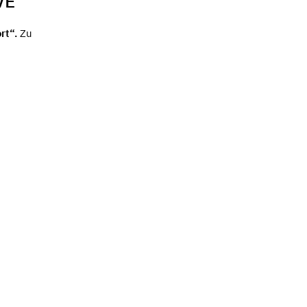
VE
rt“.
Zu