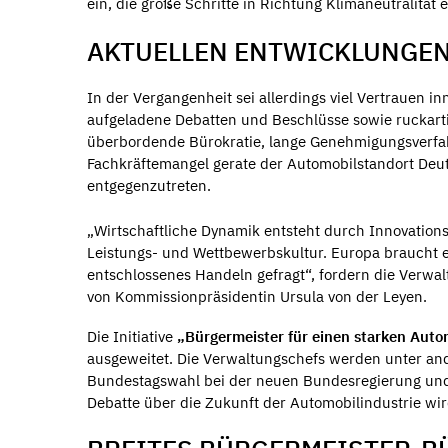
ein, die große Schritte in Richtung Klimaneutralität
AKTUELLEN ENTWICKLUNGE
In der Vergangenheit sei allerdings viel Vertrauen 
aufgeladene Debatten und Beschlüsse sowie ruckart
überbordende Bürokratie, lange Genehmigungsverfa
Fachkräftemangel gerate der Automobilstandort Deut
entgegenzutreten.
„Wirtschaftliche Dynamik entsteht durch Innovation
Leistungs- und Wettbewerbskultur. Europa braucht ei
entschlossenes Handeln gefragt“, fordern die Verwal
von Kommissionpräsidentin Ursula von der Leyen.
Die Initiative
„Bürgermeister für einen starken Aut
ausgeweitet. Die Verwaltungschefs werden unter an
Bundestagswahl bei der neuen Bundesregierung und 
Debatte über die Zukunft der Automobilindustrie wird 