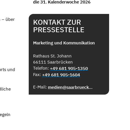
die 31. Kalenderwoche 2026
n – über
KONTAKT ZUR
PRESSESTELLE
Marketing und Kommunikation
Rathaus St. Johann
66111 Saarbrücken
Telefon:
+49 681 905-1350
orts und
Fax:
+49 681 905-1604
E-Mail:
medien@saarbruecken.de
dliche
Regeln