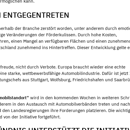
 ermöglichen kann.
N ENTGEGENTRETEN
innerhalb der Branche zerstört worden, unter anderem durch emoti
ige Veränderungen der Förderkulissen. Durch hohe Kosten,
hren, einen Mangel an verfügbaren Flächen und einen zunehmen
schland zunehmend ins Hintertreffen. Dieser Entwicklung gelte e
sfreude, nicht durch Verbote. Europa braucht wieder eine echte
ne starke, wettbewerbsfähige Automobilindustrie. Dafür ist jetzt 
tungschefs aus Stuttgart, Wolfsburg, Friedrichshafen und Saarbr
omobilstandort“
wird in den kommenden Wochen in weiteren Schr
derem in den Austausch mit Automobilverbänden treten und nach
den Landesregierungen ihre Forderungen platzieren. Die wichti
von der Initiative fortgeführt.