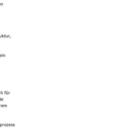
en
uktur,
ein
h für
le
hrem
sprozess