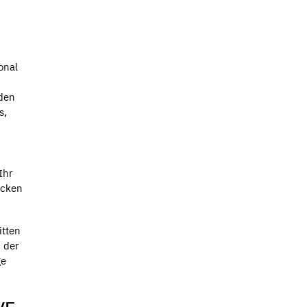
onal
den
s,
Ihr
ücken
itten
 der
ge