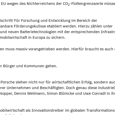
ie EU wegen des Nichterreichens der CO
-Flottengrenzwerte müss
2
tschritt! Für Forschung und Entwicklung im Bereich der
lanbare Förderungskulisse etabliert werden. Hierzu zählen unter
und neuen Batterietechnologien mit der entsprechenden Infrastr
obilwirtschaft in Europa zu sichern.
en muss massiv vorangetrieben werden. Hierfür braucht es auch 
 der Bürger und Kommunen gehen.
rsche stehen nicht nur für wirtschaftlichen Erfolg, sondern auc
erer Unternehmen und Beschäftigten. Doch genau diese industriel
k Nopper, Dennis Weilmann, Simon Blümcke und Uwe Conradt in i
obilwirtschaft als Innovationstreiber im globalen Transformation