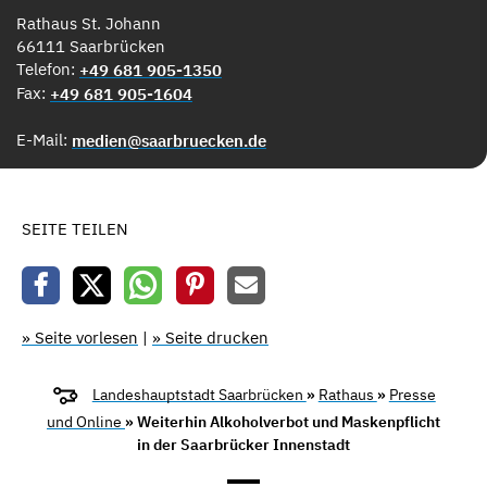
Rathaus St. Johann
66111 Saarbrücken
Telefon:
+49 681 905-1350
Fax:
+49 681 905-1604
E-Mail:
medien@saarbruecken.de
SEITE TEILEN
» Seite vorlesen
|
» Seite drucken
Landeshauptstadt Saarbrücken
»
Rathaus
»
Presse
und Online
» Weiterhin Alkoholverbot und Maskenpflicht
in der Saarbrücker Innenstadt