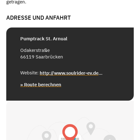
getragen.
ADRESSE UND ANFAHRT
Pumptrack St. Arnual
Odakerstraße
66119 Saarbrücken
Website:
http://www.soulrider-ev.de/verein/pumptrack-saarbrucken/
» Route berechnen