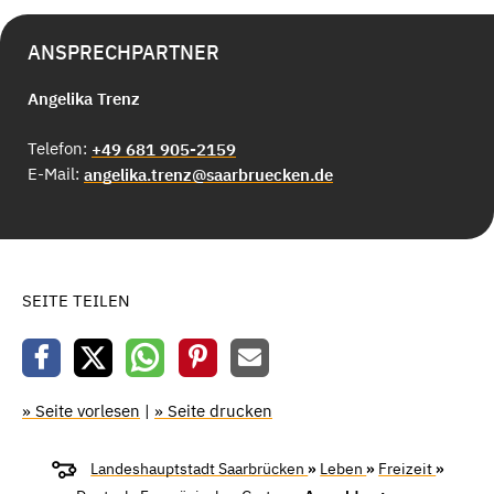
ANSPRECHPARTNER
Angelika Trenz
Telefon:
+49 681 905-2159
E-Mail:
angelika.trenz@saarbruecken.de
SEITE TEILEN
» Seite vorlesen
|
» Seite drucken
Landeshauptstadt Saarbrücken
»
Leben
»
Freizeit
»