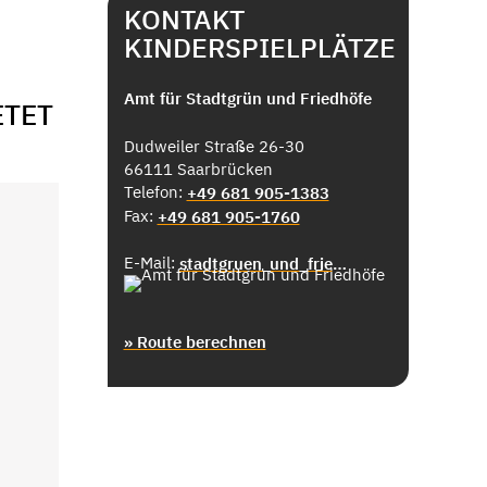
KONTAKT
KINDERSPIELPLÄTZE
Amt für Stadtgrün und Friedhöfe
ETET
Dudweiler Straße 26-30
66111 Saarbrücken
Telefon:
+49 681 905-1383
Fax:
+49 681 905-1760
E-Mail:
stadtgruen_und_friedhoefe@saarbruecken.de
» Route berechnen