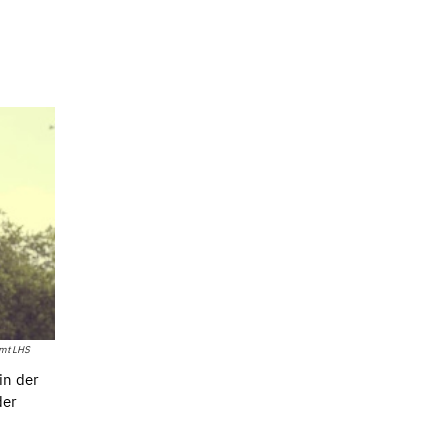
amt LHS
in der
der