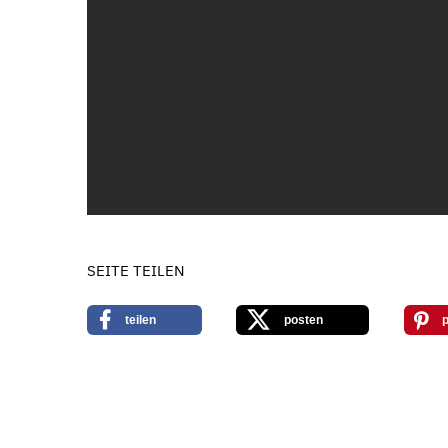
SEITE TEILEN
teilen
posten
p