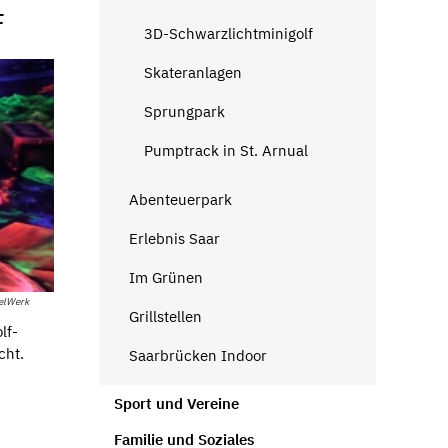
F
3D-Schwarzlichtminigolf
Skateranlagen
Sprungpark
Pumptrack in St. Arnual
Abenteuerpark
Erlebnis Saar
Im Grünen
ielWerk
Grillstellen
lf-
cht.
Saarbrücken Indoor
Sport und Vereine
Familie und Soziales