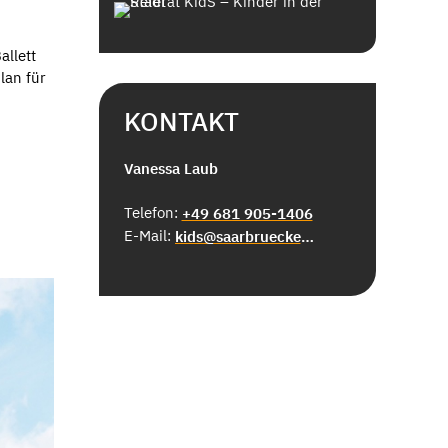
allett
lan für
KONTAKT
Vanessa Laub
Telefon:
+49 681 905-1406
E-Mail:
kids@saarbruecken.de