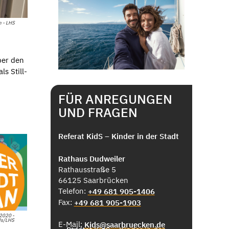
 - LHS
ber den
s Still-
FÜR ANREGUNGEN
UND FRAGEN
Referat KidS – Kinder in der Stadt
Rathaus Dudweiler
Rathausstraße 5
66125 Saarbrücken
Telefon:
+49 681 905-1406
Fax:
+49 681 905-1903
2020 -
ds/LHS
E-Mail:
Kids@saarbruecken.de