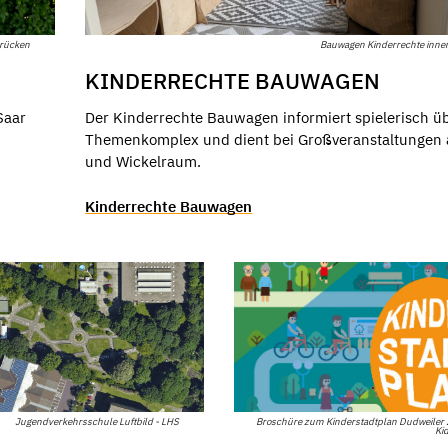
brücken
Bauwagen Kinderrechte innen
KINDERRECHTE BAUWAGEN
Saar
Der Kinderrechte Bauwagen informiert spielerisch ü
Themenkomplex und dient bei Großveranstaltungen al
und Wickelraum.
Kinderrechte Bauwagen
Jugendverkehrsschule Luftbild - LHS
Broschüre zum Kinderstadtplan Dudweiler 
Ki