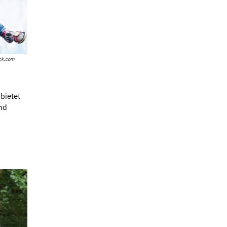
ck.com
bietet
nd