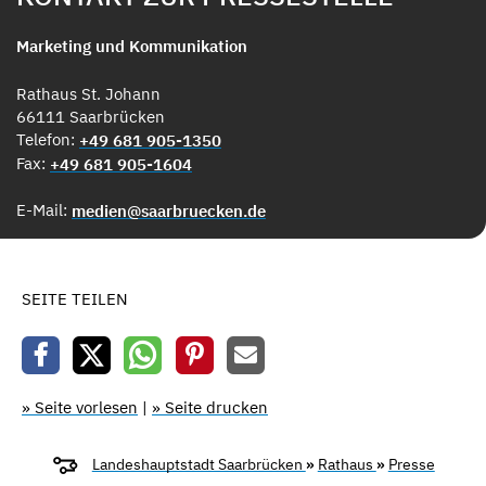
Marketing und Kommunikation
Rathaus St. Johann
66111 Saarbrücken
Telefon:
+49 681 905-1350
Fax:
+49 681 905-1604
E-Mail:
medien@saarbruecken.de
SEITE TEILEN
» Seite vorlesen
|
» Seite drucken
Landeshauptstadt Saarbrücken
»
Rathaus
»
Presse