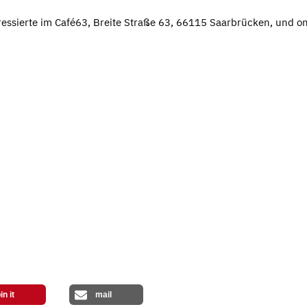
teressierte im Café63, Breite Straße 63, 66115 Saarbrücken, und on
in it
mail