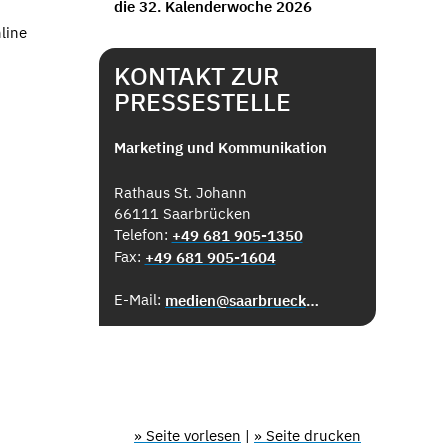
die 32. Kalenderwoche 2026
line
KONTAKT ZUR
PRESSESTELLE
Marketing und Kommunikation
Rathaus St. Johann
66111 Saarbrücken
Telefon:
+49 681 905-1350
Fax:
+49 681 905-1604
E-Mail:
medien@saarbruecken.de
» Seite vorlesen
|
» Seite drucken