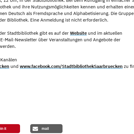
, 12 Uhr, in der Stadtbibliothek. Bei dem Rundgang in einfacher
iothek und ihre Nutzungsmöglichkeiten kennen und erhalten eine
en Deutsch als Fremdsprache und Alphabetisierung. Die Gruppe t
er Bibliothek. Eine Anmeldung ist nicht erforderlich.
er Stadtbibliothek gibt es auf der
Website
und im aktuellen
E-Mail-Newsletter über Veranstaltungen und Angebote der
 werden.
a-Kanälen
ecken
und
www.facebook.com/StadtbibliothekSaarbruecken
zu fi
in it
mail