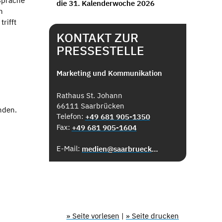
 Sprache
die 31. Kalenderwoche 2026
n
rifft
KONTAKT ZUR
PRESSESTELLE
Marketing und Kommunikation
Rathaus St. Johann
66111 Saarbrücken
nden.
Telefon:
+49 681 905-1350
Fax:
+49 681 905-1604
E-Mail:
medien@saarbruecken.de
» Seite vorlesen
|
» Seite drucken