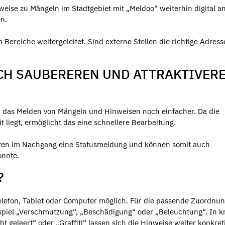
ise zu Mängeln im Stadtgebiet mit „Meldoo“ weiterhin digital an
n.
ereiche weitergeleitet. Sind externe Stellen die richtige Adress
CH SAUBEREREN UND ATTRAKTIVER
d das Melden von Mängeln und Hinweisen noch einfacher. Da die
 liegt, ermöglicht das eine schnellere Bearbeitung.
ten im Nachgang eine Statusmeldung und können somit auch
onnte.
?
ltelefon, Tablet oder Computer möglich. Für die passende Zuordnu
spiel „Verschmutzung“, „Beschädigung“ oder „Beleuchtung“. In 
 geleert“ oder „Graffiti“ lassen sich die Hinweise weiter konkret