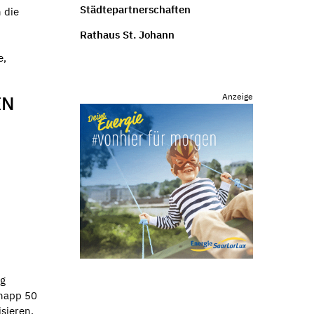
Städtepartnerschaften
 die
Rathaus St. Johann
e,
Anzeige
EN
ng
knapp 50
isieren.