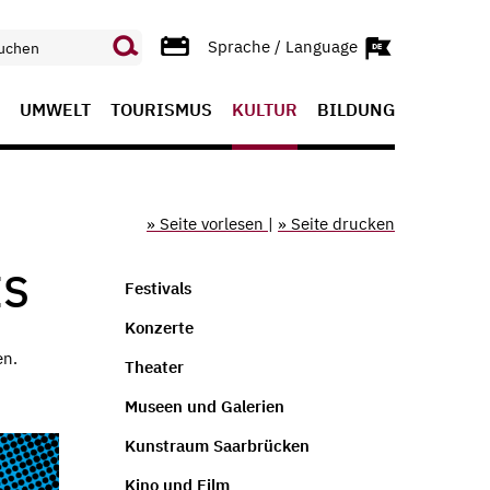
Sprache / Language
UMWELT
TOURISMUS
KULTUR
BILDUNG
» Seite vorlesen
|
» Seite drucken
IS
Festivals
Konzerte
en.
Theater
Museen und Galerien
Kunstraum Saarbrücken
Kino und Film