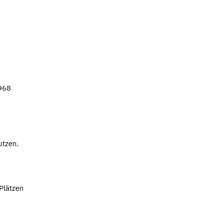
1968
utzen.
Plätzen