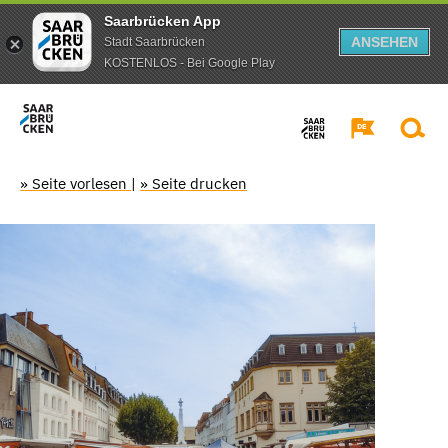
Saarbrücken App
ANSEHEN
Stadt Saarbrücken
KOSTENLOS - Bei Google Play
» Seite vorlesen
|
» Seite drucken