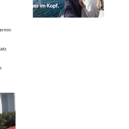
Termin
atz
e