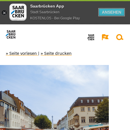
Saarbrücken App
ANSEHEN
Stadt Saarbrücken
KOSTENLOS - Bei Google Play
» Seite vorlesen
|
» Seite drucken