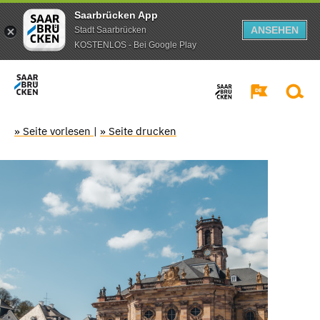
Saarbrücken App
ANSEHEN
Stadt Saarbrücken
KOSTENLOS - Bei Google Play
» Seite vorlesen
|
» Seite drucken