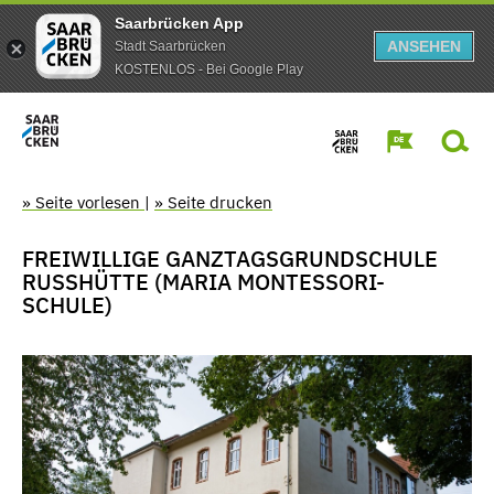
Saarbrücken App
ANSEHEN
Stadt Saarbrücken
KOSTENLOS - Bei Google Play
» Seite vorlesen
|
» Seite drucken
FREIWILLIGE GANZTAGSGRUNDSCHULE
RUSSHÜTTE (MARIA MONTESSORI-S
CHULE)