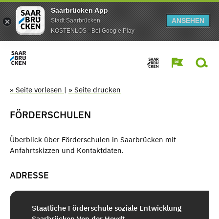
Saarbrücken App
ANSEHEN
Stadt Saarbrücken
KOSTENLOS - Bei Google Play
» Seite vorlesen
|
» Seite drucken
FÖRDERSCHULEN
Überblick über Förderschulen in Saarbrücken mit
Anfahrtskizzen und Kontaktdaten.
ADRESSE
Staatliche Förderschule soziale Entwicklung
Saarbrücken Von der Heydt