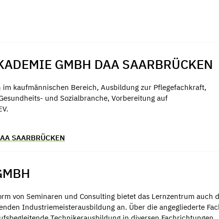
KADEMIE GMBH DAA SAARBRÜCKEN
 im kaufmännischen Bereich, Ausbildung zur Pflegefachkraft,
 Gesundheits- und Sozialbranche, Vorbereitung auf
EV.
DAA SAARBRÜCKEN
GMBH
orm von Seminaren und Consulting bietet das Lernzentrum auch d
itenden Industriemeisterausbildung an. Über die angegliederte Fa
rufsbegleitende Technikerausbildung in diversen Fachrichtungen