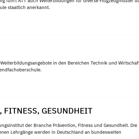
g führt ATT auch Weiterbildungen für diverse Flugzeugmuster d
ule staatlich anerkannt.
Weiterbildungsangebote in den Bereichen Technik und Wirtschaft
bendfachoberschule.
 FITNESS, GESUNDHEIT
ngsinstitut der Branche Prävention, Fitness und Gesundheit. Die
ssenen Lehrgänge werden in Deutschland an bundesweiten