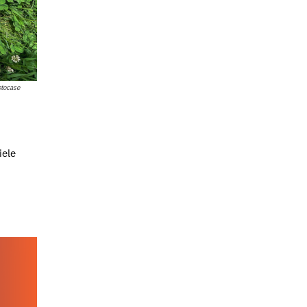
otocase
iele