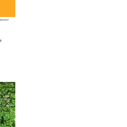
gement
e