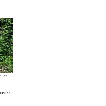
 - LHS
 Mal an