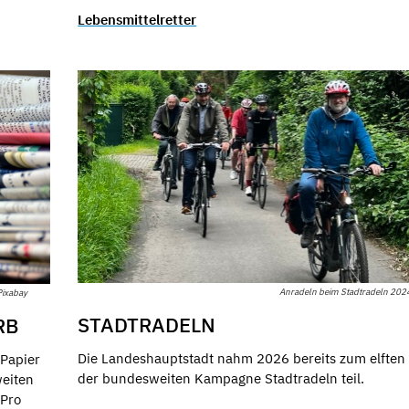
Lebensmittelretter
Anradeln beim Stadtradeln 2024
Pixabay
STADTRADELN
RB
Die Landeshauptstadt nahm 2026 bereits zum elften
 Papier
der bundesweiten Kampagne Stadtradeln teil.
weiten
 Pro