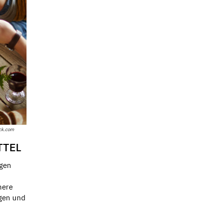
ck.com
TTEL
egen
here
igen und