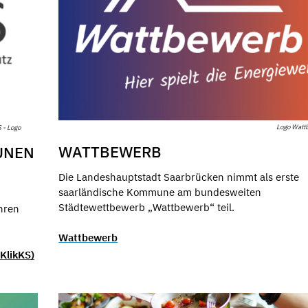
Logo Watt
S - Logo
WATTBEWERB
UNEN
Die Landeshauptstadt Saarbrücken nimmt als erste
saarländische Kommune am bundesweiten
Städtewettbewerb „Wattbewerb“ teil.
hren
Wattbewerb
KlikKS)